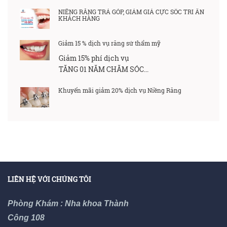
NIỀNG RĂNG TRẢ GÓP, GIẢM GIÁ CỰC SỐC TRI ÂN
KHÁCH HÀNG
Giảm 15 % dịch vụ răng sứ thẩm mỹ
Giảm 15% phí dịch vụ
TĂNG 01 NĂM CHĂM SÓC...
Khuyến mãi giảm 20% dịch vụ Niềng Răng
LIÊN HỆ VỚI CHÚNG TÔI
Phòng Khám : Nha khoa Thành
Công 108