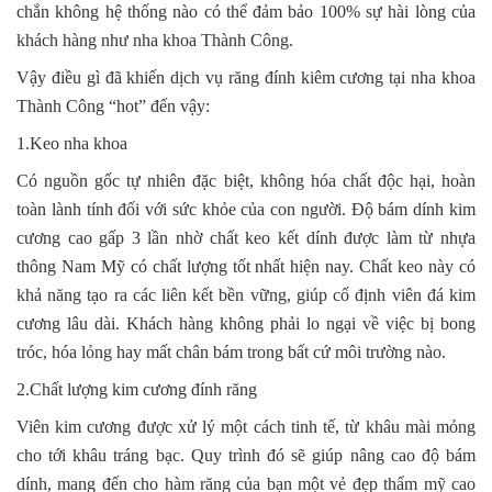
chắn không hệ thống nào có thể đảm bảo 100% sự hài lòng của
khách hàng như nha khoa Thành Công.
Vậy điều gì đã khiến dịch vụ răng đính kiêm cương tại nha khoa
Thành Công “hot” đến vậy:
1.Keo nha khoa
Có nguồn gốc tự nhiên đặc biệt, không hóa chất độc hại, hoàn
toàn lành tính đối với sức khỏe của con người. Độ bám dính kim
cương cao gấp 3 lần nhờ chất keo kết dính được làm từ nhựa
thông Nam Mỹ có chất lượng tốt nhất hiện nay. Chất keo này có
khả năng tạo ra các liên kết bền vững, giúp cố định viên đá kim
cương lâu dài. Khách hàng không phải lo ngại về việc bị bong
tróc, hóa lỏng hay mất chân bám trong bất cứ môi trường nào.
2.Chất lượng kim cương đính răng
Viên kim cương được xử lý một cách tinh tế, từ khâu mài mỏng
cho tới khâu tráng bạc. Quy trình đó sẽ giúp nâng cao độ bám
dính, mang đến cho hàm răng của bạn một vẻ đẹp thẩm mỹ cao